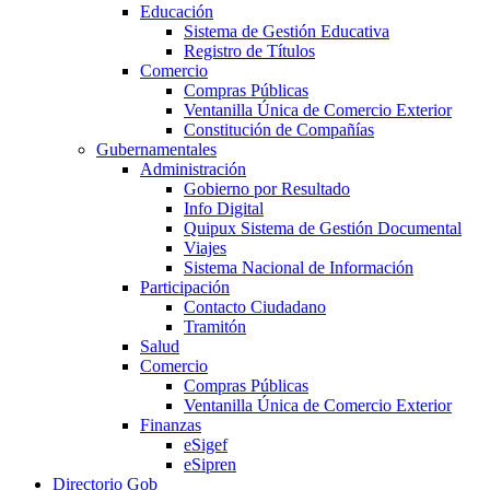
Educación
Sistema de Gestión Educativa
Registro de Títulos
Comercio
Compras Públicas
Ventanilla Única de Comercio Exterior
Constitución de Compañías
Gubernamentales
Administración
Gobierno por Resultado
Info Digital
Quipux Sistema de Gestión Documental
Viajes
Sistema Nacional de Información
Participación
Contacto Ciudadano
Tramitón
Salud
Comercio
Compras Públicas
Ventanilla Única de Comercio Exterior
Finanzas
eSigef
eSipren
Directorio Gob