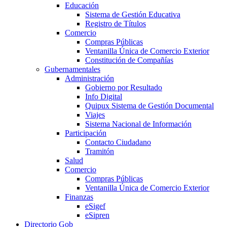
Educación
Sistema de Gestión Educativa
Registro de Títulos
Comercio
Compras Públicas
Ventanilla Única de Comercio Exterior
Constitución de Compañías
Gubernamentales
Administración
Gobierno por Resultado
Info Digital
Quipux Sistema de Gestión Documental
Viajes
Sistema Nacional de Información
Participación
Contacto Ciudadano
Tramitón
Salud
Comercio
Compras Públicas
Ventanilla Única de Comercio Exterior
Finanzas
eSigef
eSipren
Directorio Gob