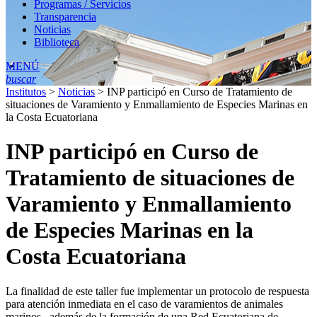
Programas / Servicios
Transparencia
Noticias
Biblioteca
MENÚ
buscar
Institutos
>
Noticias
>
INP participó en Curso de Tratamiento de
situaciones de Varamiento y Enmallamiento de Especies Marinas en
la Costa Ecuatoriana
INP participó en Curso de
Tratamiento de situaciones de
Varamiento y Enmallamiento
de Especies Marinas en la
Costa Ecuatoriana
La finalidad de este taller fue implementar un protocolo de respuesta
para atención inmediata en el caso de varamientos de animales
marinos, además de la formación de una Red Ecuatoriana de