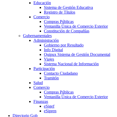
Educación
Sistema de Gestión Educativa
Registro de Títulos
Comercio
Compras Públicas
Ventanilla Única de Comercio Exterior
Constitución de Compañías
Gubernamentales
Administración
Gobierno por Resultado
Info Digital
Quipux Sistema de Gestión Documental
Viajes
Sistema Nacional de Información
Participación
Contacto Ciudadano
Tramitón
Salud
Comercio
Compras Públicas
Ventanilla Única de Comercio Exterior
Finanzas
eSigef
eSipren
Directorio Gob