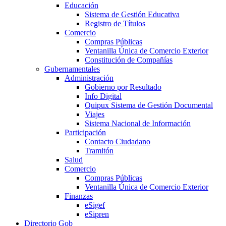
Educación
Sistema de Gestión Educativa
Registro de Títulos
Comercio
Compras Públicas
Ventanilla Única de Comercio Exterior
Constitución de Compañías
Gubernamentales
Administración
Gobierno por Resultado
Info Digital
Quipux Sistema de Gestión Documental
Viajes
Sistema Nacional de Información
Participación
Contacto Ciudadano
Tramitón
Salud
Comercio
Compras Públicas
Ventanilla Única de Comercio Exterior
Finanzas
eSigef
eSipren
Directorio Gob