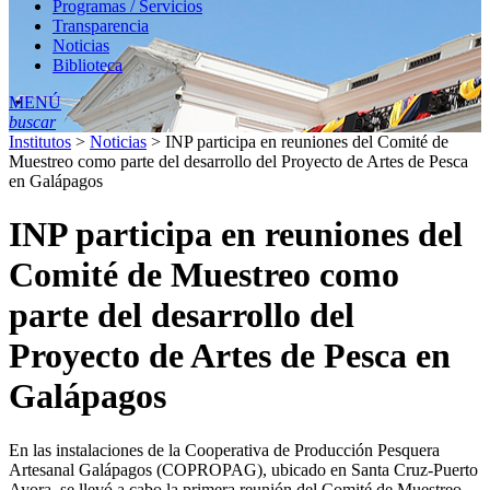
Programas / Servicios
Transparencia
Noticias
Biblioteca
MENÚ
buscar
Institutos
>
Noticias
>
INP participa en reuniones del Comité de
Muestreo como parte del desarrollo del Proyecto de Artes de Pesca
en Galápagos
INP participa en reuniones del
Comité de Muestreo como
parte del desarrollo del
Proyecto de Artes de Pesca en
Galápagos
En las instalaciones de la Cooperativa de Producción Pesquera
Artesanal Galápagos (COPROPAG), ubicado en Santa Cruz-Puerto
Ayora, se llevó a cabo la primera reunión del Comité de Muestreo