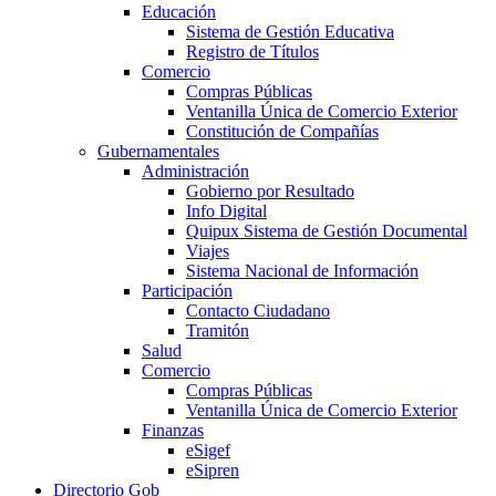
Educación
Sistema de Gestión Educativa
Registro de Títulos
Comercio
Compras Públicas
Ventanilla Única de Comercio Exterior
Constitución de Compañías
Gubernamentales
Administración
Gobierno por Resultado
Info Digital
Quipux Sistema de Gestión Documental
Viajes
Sistema Nacional de Información
Participación
Contacto Ciudadano
Tramitón
Salud
Comercio
Compras Públicas
Ventanilla Única de Comercio Exterior
Finanzas
eSigef
eSipren
Directorio Gob