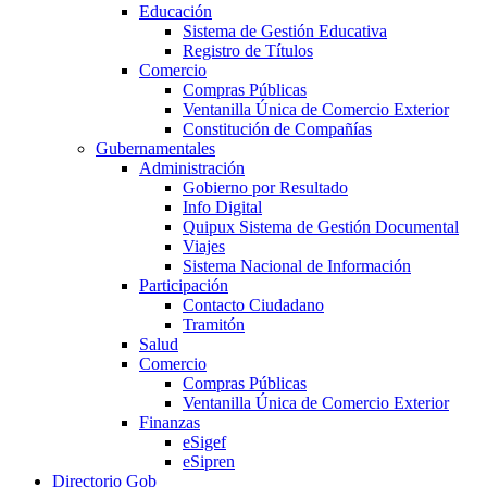
Educación
Sistema de Gestión Educativa
Registro de Títulos
Comercio
Compras Públicas
Ventanilla Única de Comercio Exterior
Constitución de Compañías
Gubernamentales
Administración
Gobierno por Resultado
Info Digital
Quipux Sistema de Gestión Documental
Viajes
Sistema Nacional de Información
Participación
Contacto Ciudadano
Tramitón
Salud
Comercio
Compras Públicas
Ventanilla Única de Comercio Exterior
Finanzas
eSigef
eSipren
Directorio Gob