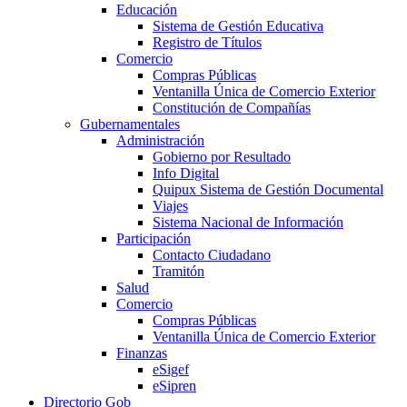
Educación
Sistema de Gestión Educativa
Registro de Títulos
Comercio
Compras Públicas
Ventanilla Única de Comercio Exterior
Constitución de Compañías
Gubernamentales
Administración
Gobierno por Resultado
Info Digital
Quipux Sistema de Gestión Documental
Viajes
Sistema Nacional de Información
Participación
Contacto Ciudadano
Tramitón
Salud
Comercio
Compras Públicas
Ventanilla Única de Comercio Exterior
Finanzas
eSigef
eSipren
Directorio Gob