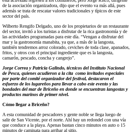
esta actividad regresen a los comuneros, pero Jorge Risco, dirigente
de la asociación organizadora, dijo que el evento va más allá, pues
además se trata de rescatar valores tradicionales y típicos de este
sector del país.
Wilberto Rengifo Delgado, uno de los propietarios de un restaurante
del sector, invitó a los turistas a disfrutar de la rica gastronomía y de
las actividades programadas para este día. “Vengan a disfrutar del
mar y la gastronomía manabita, ya que, a más de la langosta,
también tendremos arroz colorado, ceviches de toda clase, apanados,
fritos, y otros con el principal ingrediente que es la langosta,
camarón, pescado, concha y cangrejo”.
Jorge Correa y Patricia Galindo, técnicos del Instituto Nacional
de Pesca, quienes acudieron a la cita como invitados especiales
por parte del comité organizador del festival, destacaron el
esfuerzo de los lugareños para llevar a cabo este evento y las
bondades del mar de Briceño en donde se encuentran langostas y
productos marinos de primer nivel.
Cómo llegar a Briceño?
A esta comunidad de pescadores y gente noble se llega luego de
salir de San Vicente, por el norte. Ahí hay un redondel con una vía
que conduce a la playa. Apenas bastan cinco minutos en auto o 15
minutos de caminata para arribar al sitio.