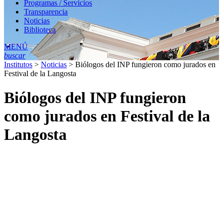
Programas / Servicios
Transparencia
Noticias
Biblioteca
MENÚ
buscar
Institutos
>
Noticias
>
Biólogos del INP fungieron como jurados en
Festival de la Langosta
Biólogos del INP fungieron
como jurados en Festival de la
Langosta