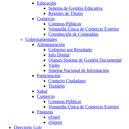
Educación
Sistema de Gestión Educativa
Registro de Títulos
Comercio
Compras Públicas
Ventanilla Única de Comercio Exterior
Constitución de Compañías
Gubernamentales
Administración
Gobierno por Resultado
Info Digital
Quipux Sistema de Gestión Documental
Viajes
Sistema Nacional de Información
Participación
Contacto Ciudadano
Tramitón
Salud
Comercio
Compras Públicas
Ventanilla Única de Comercio Exterior
Finanzas
eSigef
eSipren
Directorio Gob