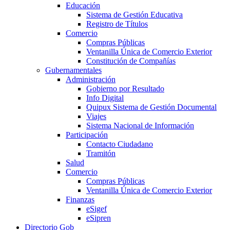
Educación
Sistema de Gestión Educativa
Registro de Títulos
Comercio
Compras Públicas
Ventanilla Única de Comercio Exterior
Constitución de Compañías
Gubernamentales
Administración
Gobierno por Resultado
Info Digital
Quipux Sistema de Gestión Documental
Viajes
Sistema Nacional de Información
Participación
Contacto Ciudadano
Tramitón
Salud
Comercio
Compras Públicas
Ventanilla Única de Comercio Exterior
Finanzas
eSigef
eSipren
Directorio Gob