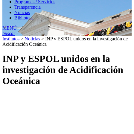
Programas / Servicios
Transparencia
Noticias
Biblioteca
MENÚ
buscar
Institutos
>
Noticias
>
INP y ESPOL unidos en la investigación de
Acidificación Oceánica
INP y ESPOL unidos en la
investigación de Acidificación
Oceánica