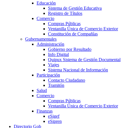
Educación
Sistema de Gestión Educativa
Registro de Títulos
Comercio
Compras Públicas
Ventanilla Única de Comercio Exterior
Constitución de Compañías
Gubernamentales
Administración
Gobierno por Resultado
Info Digital
Quipux Sistema de Gestión Documental
Viajes
Sistema Nacional de Información
Participación
Contacto Ciudadano
Tramitón
Salud
Comercio
Compras Públicas
Ventanilla Única de Comercio Exterior
Finanzas
eSigef
eSipren
Directorio Gob