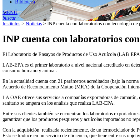
Biblioteca
MENÚ
buscar
Institutos
>
Noticias
>
INP cuenta con laboratorios con tecnología de p
INP cuenta con laboratorios con 
El Laboratorio de Ensayos de Productos de Uso Acuícola (LAB-EPA) de
LAB-EPA es el primer laboratorio a nivel nacional acreditado en det
consumo humano y animal.
En la actualidad cuenta con 21 parámetros acreditados (bajo la nor
Acuerdo de Reconocimiento Mutuo (MRA) de la Cooperación Internac
LA OAE ofrece sus servicios a compañías exportadoras de camarón, qui
sanitario se ampara en los análisis que realiza LAB-EPA.
Entre sus clientes también se encuentran los laboratorios exportadore
garantizar que los productos pesqueros y acuícolas importados no repre
Con la adquisición, realizada recientemente, de un termociclador de P
Esto se traduce en un servicio de eficiencia, que tiene entre sus objeti