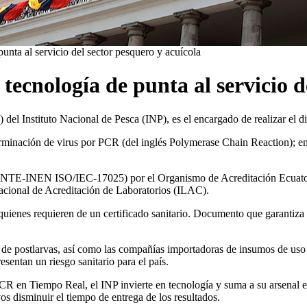
unta al servicio del sector pesquero y acuícola
tecnología de punta al servicio d
l Instituto Nacional de Pesca (INP), es el encargado de realizar el d
erminación de virus por PCR (del inglés Polymerase Chain Reaction); e
ma NTE-INEN ISO/IEC-17025) por el Organismo de Acreditación Ecuator
ional de Acreditación de Laboratorios (ILAC).
enes requieren de un certificado sanitario. Documento que garantiza la
s de postlarvas, así como las compañías importadoras de insumos de uso 
sentan un riesgo sanitario para el país.
CR en Tiempo Real, el INP invierte en tecnología y suma a su arsenal e
vos disminuir el tiempo de entrega de los resultados.