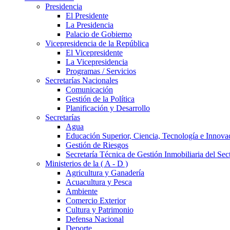
Presidencia
El Presidente
La Presidencia
Palacio de Gobierno
Vicepresidencia de la República
El Vicepresidente
La Vicepresidencia
Programas / Servicios
Secretarías Nacionales
Comunicación
Gestión de la Política
Planificación y Desarrollo
Secretarías
Agua
Educación Superior, Ciencia, Tecnología e Innova
Gestión de Riesgos
Secretaría Técnica de Gestión Inmobiliaria del Sec
Ministerios de la ( A - D )
Agricultura y Ganadería
Acuacultura y Pesca
Ambiente
Comercio Exterior
Cultura y Patrimonio
Defensa Nacional
Deporte