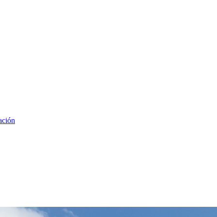
ación