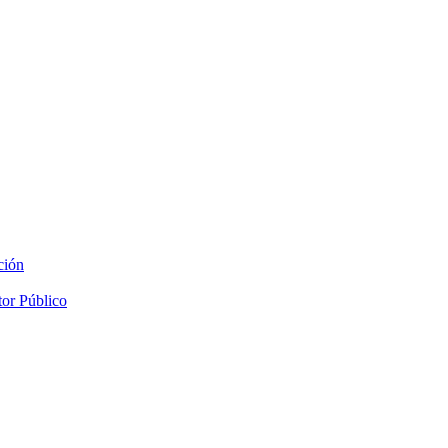
ción
tor Público