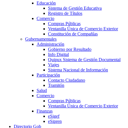
Educación
Sistema de Gestión Educativa
Registro de Títulos
Comercio
Compras Públicas
Ventanilla Única de Comercio Exterior
Constitución de Compañías
Gubernamentales
Administración
Gobierno por Resultado
Info Digital
Quipux Sistema de Gestión Documental
Viajes
Sistema Nacional de Información
Participación
Contacto Ciudadano
Tramitón
Salud
Comercio
Compras Públicas
Ventanilla Única de Comercio Exterior
Finanzas
eSigef
eSipren
Directorio Gob