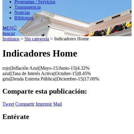
Programas / Servicios
Transparencia
Noticias
Biblioteca
MENÚ
buscar
Institutos
>
Sin categoría
>
Indicadores Home
Indicadores Home
rojo||Inflación Azul||Mayo-15/Junio-15||4.32%
azul||Tasa de Interés Activa||Octubre-15||8.45%
gris||Deuda Externa Pública||Diciembre-15||17.00%
Comparte esta publicación:
Tweet
Compartir
Imprimir
Mail
Entérate