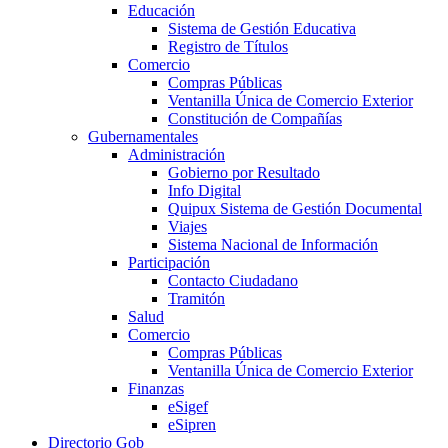
Educación
Sistema de Gestión Educativa
Registro de Títulos
Comercio
Compras Públicas
Ventanilla Única de Comercio Exterior
Constitución de Compañías
Gubernamentales
Administración
Gobierno por Resultado
Info Digital
Quipux Sistema de Gestión Documental
Viajes
Sistema Nacional de Información
Participación
Contacto Ciudadano
Tramitón
Salud
Comercio
Compras Públicas
Ventanilla Única de Comercio Exterior
Finanzas
eSigef
eSipren
Directorio Gob