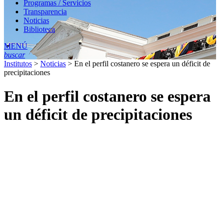
Programas / Servicios
Transparencia
Noticias
Biblioteca
MENÚ
buscar
Institutos
>
Noticias
>
En el perfil costanero se espera un déficit de
precipitaciones
En el perfil costanero se espera
un déficit de precipitaciones