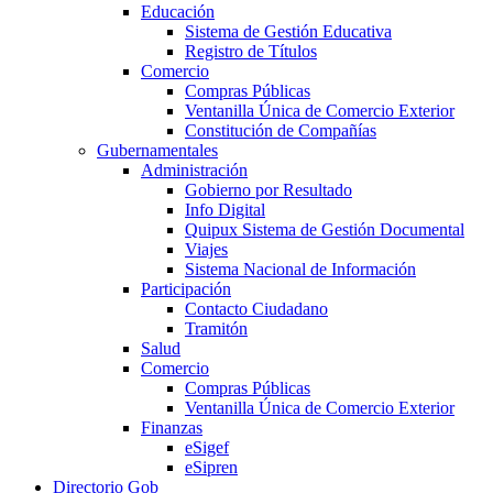
Educación
Sistema de Gestión Educativa
Registro de Títulos
Comercio
Compras Públicas
Ventanilla Única de Comercio Exterior
Constitución de Compañías
Gubernamentales
Administración
Gobierno por Resultado
Info Digital
Quipux Sistema de Gestión Documental
Viajes
Sistema Nacional de Información
Participación
Contacto Ciudadano
Tramitón
Salud
Comercio
Compras Públicas
Ventanilla Única de Comercio Exterior
Finanzas
eSigef
eSipren
Directorio Gob