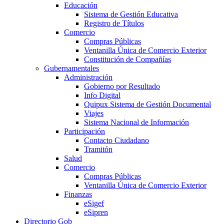
Educación
Sistema de Gestión Educativa
Registro de Títulos
Comercio
Compras Públicas
Ventanilla Única de Comercio Exterior
Constitución de Compañías
Gubernamentales
Administración
Gobierno por Resultado
Info Digital
Quipux Sistema de Gestión Documental
Viajes
Sistema Nacional de Información
Participación
Contacto Ciudadano
Tramitón
Salud
Comercio
Compras Públicas
Ventanilla Única de Comercio Exterior
Finanzas
eSigef
eSipren
Directorio Gob