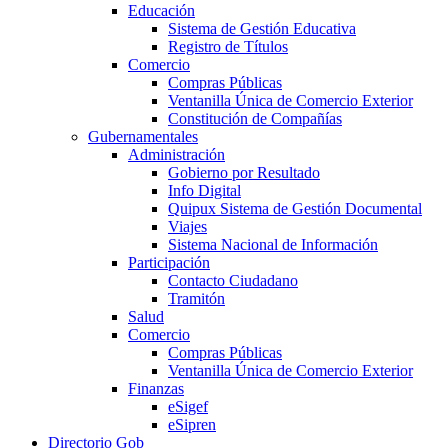
Educación
Sistema de Gestión Educativa
Registro de Títulos
Comercio
Compras Públicas
Ventanilla Única de Comercio Exterior
Constitución de Compañías
Gubernamentales
Administración
Gobierno por Resultado
Info Digital
Quipux Sistema de Gestión Documental
Viajes
Sistema Nacional de Información
Participación
Contacto Ciudadano
Tramitón
Salud
Comercio
Compras Públicas
Ventanilla Única de Comercio Exterior
Finanzas
eSigef
eSipren
Directorio Gob