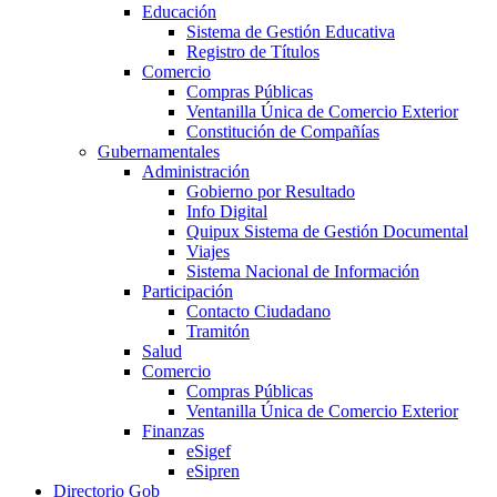
Educación
Sistema de Gestión Educativa
Registro de Títulos
Comercio
Compras Públicas
Ventanilla Única de Comercio Exterior
Constitución de Compañías
Gubernamentales
Administración
Gobierno por Resultado
Info Digital
Quipux Sistema de Gestión Documental
Viajes
Sistema Nacional de Información
Participación
Contacto Ciudadano
Tramitón
Salud
Comercio
Compras Públicas
Ventanilla Única de Comercio Exterior
Finanzas
eSigef
eSipren
Directorio Gob