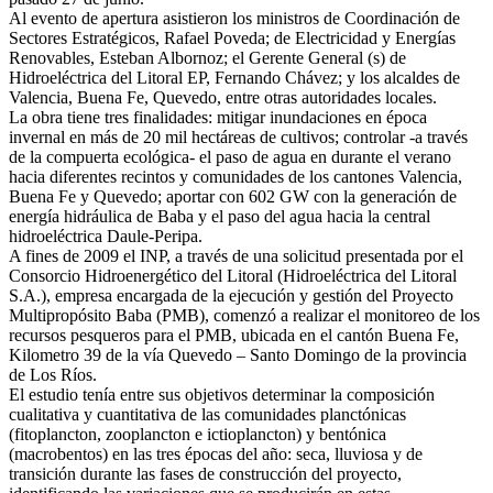
Al evento de apertura asistieron los ministros de Coordinación de
Sectores Estratégicos, Rafael Poveda; de Electricidad y Energías
Renovables, Esteban Albornoz; el Gerente General (s) de
Hidroeléctrica del Litoral EP, Fernando Chávez; y los alcaldes de
Valencia, Buena Fe, Quevedo, entre otras autoridades locales.
La obra tiene tres finalidades: mitigar inundaciones en época
invernal en más de 20 mil hectáreas de cultivos; controlar -a través
de la compuerta ecológica- el paso de agua en durante el verano
hacia diferentes recintos y comunidades de los cantones Valencia,
Buena Fe y Quevedo; aportar con 602 GW con la generación de
energía hidráulica de Baba y el paso del agua hacia la central
hidroeléctrica Daule-Peripa.
A fines de 2009 el INP, a través de una solicitud presentada por el
Consorcio Hidroenergético del Litoral (Hidroeléctrica del Litoral
S.A.), empresa encargada de la ejecución y gestión del Proyecto
Multipropósito Baba (PMB), comenzó a realizar el monitoreo de los
recursos pesqueros para el PMB, ubicada en el cantón Buena Fe,
Kilometro 39 de la vía Quevedo – Santo Domingo de la provincia
de Los Ríos.
El estudio tenía entre sus objetivos determinar la composición
cualitativa y cuantitativa de las comunidades planctónicas
(fitoplancton, zooplancton e ictioplancton) y bentónica
(macrobentos) en las tres épocas del año: seca, lluviosa y de
transición durante las fases de construcción del proyecto,