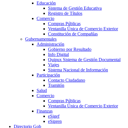
Educación
Sistema de Gestión Educativa
Registro de Títulos
Comercio
Compras Públicas
Ventanilla Única de Comercio Exterior
Constitución de Compañías
Gubernamentales
Administración
Gobierno por Resultado
Info Digital
Quipux Sistema de Gestión Documental
Viajes
Sistema Nacional de Información
Participación
Contacto Ciudadano
Tramitón
Salud
Comercio
Compras Públicas
Ventanilla Única de Comercio Exterior
Finanzas
eSigef
eSipren
Directorio Gob