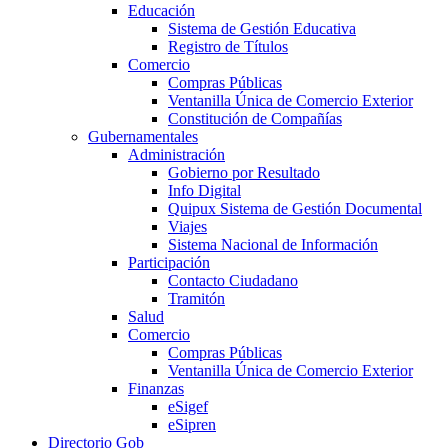
Educación
Sistema de Gestión Educativa
Registro de Títulos
Comercio
Compras Públicas
Ventanilla Única de Comercio Exterior
Constitución de Compañías
Gubernamentales
Administración
Gobierno por Resultado
Info Digital
Quipux Sistema de Gestión Documental
Viajes
Sistema Nacional de Información
Participación
Contacto Ciudadano
Tramitón
Salud
Comercio
Compras Públicas
Ventanilla Única de Comercio Exterior
Finanzas
eSigef
eSipren
Directorio Gob