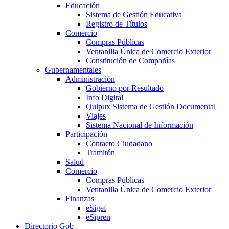
Educación
Sistema de Gestión Educativa
Registro de Títulos
Comercio
Compras Públicas
Ventanilla Única de Comercio Exterior
Constitución de Compañías
Gubernamentales
Administración
Gobierno por Resultado
Info Digital
Quipux Sistema de Gestión Documental
Viajes
Sistema Nacional de Información
Participación
Contacto Ciudadano
Tramitón
Salud
Comercio
Compras Públicas
Ventanilla Única de Comercio Exterior
Finanzas
eSigef
eSipren
Directorio Gob