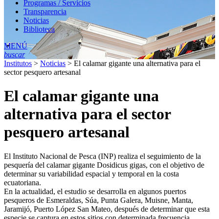
Programas / Servicios
Transparencia
Noticias
Biblioteca
MENÚ
buscar
Institutos
>
Noticias
>
El calamar gigante una alternativa para el
sector pesquero artesanal
El calamar gigante una
alternativa para el sector
pesquero artesanal
El Instituto Nacional de Pesca (INP) realiza el seguimiento de la
pesquería del calamar gigante Dosidicus gigas, con el objetivo de
determinar su variabilidad espacial y temporal en la costa
ecuatoriana.
En la actualidad, el estudio se desarrolla en algunos puertos
pesqueros de Esmeraldas, Súa, Punta Galera, Muisne, Manta,
Jaramijó, Puerto López San Mateo, después de determinar que esta
especie se captura en estos sitios con determinada frecuencia.