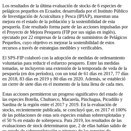
Los resultados de la última evaluación de stocks de 6 especies de
pelágicos pequeños en Ecuador, desarrollada por el Instituto Público
de Investigación de Acuicultura y Pesca (IPIAP), muestran una
mejora en el estado de la población y la sostenibilidad de esta
pesquería. Este resultado forma parte de las acciones impulsadas por
el Proyecto de Mejora Pesquera (FIP por sus siglas en inglés),
ejecutado por 22 empresas de la cadena de suministros de Pelágicos
Pequeños, cuyo objetivo es mejorar la sostenibilidad de estos
recursos a través de estrategias medibles y verificables.
El SPS-FIP colaboró con la adopción de medidas de ordenamiento
voluntarias para reducir el esfuerzo pesquero. Entre las medidas
tomadas, se incluyeron una extensión de la temporada de veda de la
pesquería (en dos períodos), con un total de 61 días en 2017, 77 días
en 2018, 83 días en 2019 y 80 días en 2020. Además, se estableció
un cierre de siete días en el momento de la luna llena de cada mes.
Estas acciones permitieron un progreso significativo del estado de
las especies Botella, Chuhueco, Macarela, Pinchagua, Picudillo y
Sardina de la región entre el 2017 y 2019. En la evaluación de
stocks, recientemente publicada, se concluyó que, en 2017 el 100%
de las poblaciones de estas seis especies estaban sobreexplotadas y
el 50 % en estado de sobrepesca. Para 2019, los resultados de las
evaluaciones de stock determinaron que, 2 de ellas habían salido de
su estado de sobreexplotación y ninguna de las especies de