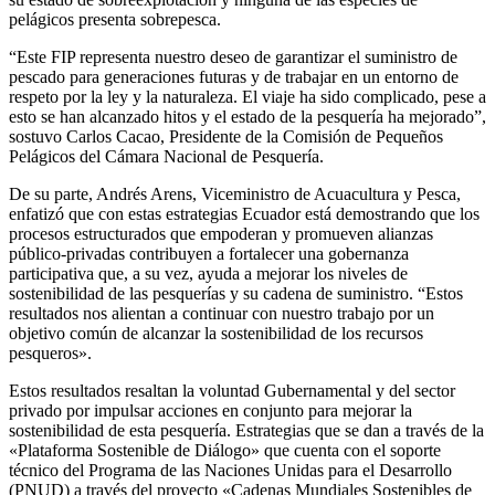
pelágicos presenta sobrepesca.
“Este FIP representa nuestro deseo de garantizar el suministro de
pescado para generaciones futuras y de trabajar en un entorno de
respeto por la ley y la naturaleza. El viaje ha sido complicado, pese a
esto se han alcanzado hitos y el estado de la pesquería ha mejorado”,
sostuvo Carlos Cacao, Presidente de la Comisión de Pequeños
Pelágicos del Cámara Nacional de Pesquería.
De su parte, Andrés Arens, Viceministro de Acuacultura y Pesca,
enfatizó que con estas estrategias Ecuador está demostrando que los
procesos estructurados que empoderan y promueven alianzas
público-privadas contribuyen a fortalecer una gobernanza
participativa que, a su vez, ayuda a mejorar los niveles de
sostenibilidad de las pesquerías y su cadena de suministro. “Estos
resultados nos alientan a continuar con nuestro trabajo por un
objetivo común de alcanzar la sostenibilidad de los recursos
pesqueros».
Estos resultados resaltan la voluntad Gubernamental y del sector
privado por impulsar acciones en conjunto para mejorar la
sostenibilidad de esta pesquería. Estrategias que se dan a través de la
«Plataforma Sostenible de Diálogo» que cuenta con el soporte
técnico del Programa de las Naciones Unidas para el Desarrollo
(PNUD) a través del proyecto «Cadenas Mundiales Sostenibles de