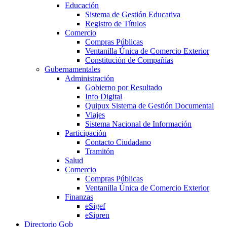
Educación
Sistema de Gestión Educativa
Registro de Títulos
Comercio
Compras Públicas
Ventanilla Única de Comercio Exterior
Constitución de Compañías
Gubernamentales
Administración
Gobierno por Resultado
Info Digital
Quipux Sistema de Gestión Documental
Viajes
Sistema Nacional de Información
Participación
Contacto Ciudadano
Tramitón
Salud
Comercio
Compras Públicas
Ventanilla Única de Comercio Exterior
Finanzas
eSigef
eSipren
Directorio Gob