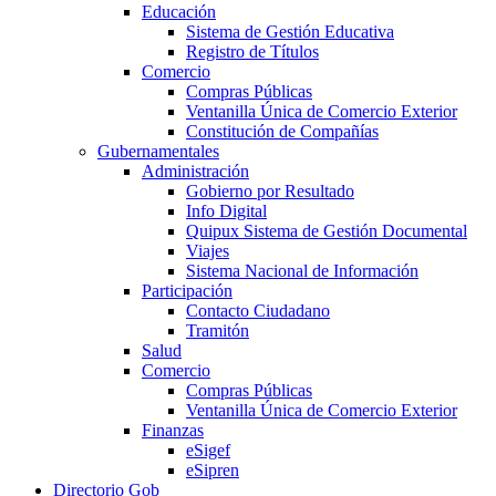
Educación
Sistema de Gestión Educativa
Registro de Títulos
Comercio
Compras Públicas
Ventanilla Única de Comercio Exterior
Constitución de Compañías
Gubernamentales
Administración
Gobierno por Resultado
Info Digital
Quipux Sistema de Gestión Documental
Viajes
Sistema Nacional de Información
Participación
Contacto Ciudadano
Tramitón
Salud
Comercio
Compras Públicas
Ventanilla Única de Comercio Exterior
Finanzas
eSigef
eSipren
Directorio Gob