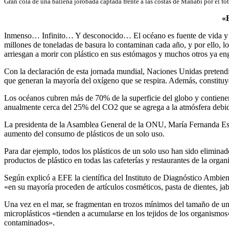
Gran cola de una ballena jorobada captada frente a las costas de Manabí por el fo
«E
Inmenso… Infinito… Y desconocido… El océano es fuente de vida y de 
millones de toneladas de basura lo contaminan cada año, y por ello,
arriesgan a morir con plástico en sus estómagos y muchos otros ya engr
Con la declaración de esta jornada mundial, Naciones Unidas pretend
que generan la mayoría del oxígeno que se respira. Además, constituye
Los océanos cubren más de 70% de la superficie del globo y contienen 
anualmente cerca del 25% del CO2 que se agrega a la atmósfera debido
La presidenta de la Asamblea General de la ONU, María Fernanda Espin
aumento del consumo de plásticos de un solo uso.
Para dar ejemplo, todos los plásticos de un solo uso han sido elimina
productos de plástico en todas las cafeterías y restaurantes de la or
Según explicó a EFE la científica del Instituto de Diagnóstico Ambient
«en su mayoría proceden de artículos cosméticos, pasta de dientes, j
Una vez en el mar, se fragmentan en trozos mínimos del tamaño de un gr
microplásticos «tienden a acumularse en los tejidos de los organismo
contaminados».