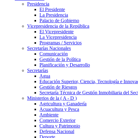
Presidencia
El Presidente
La Presidencia
Palacio de Gobierno
Vicepresidencia de la República
El Vicepresidente
La Vicepresidencia
Programas / Servicios
Secretarías Nacionales
Comunicación
Gestión de la Política
Planificación y Desarrollo
Secretarías
Agua
Educación Superior, Ciencia, Tecnología e Innova
Gestión de Riesgos
Secretaría Técnica de Gestión Inmobiliaria del Sec
Ministerios de la ( A - D )
Agricultura y Ganadería
Acuacultura y Pesca
Ambiente
Comercio Exterior
Cultura y Patrimonio
Defensa Nacional
Deporte