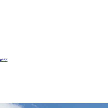
ación