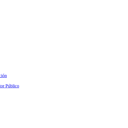
ción
tor Público