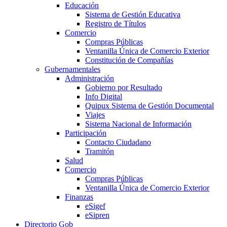
Educación
Sistema de Gestión Educativa
Registro de Títulos
Comercio
Compras Públicas
Ventanilla Única de Comercio Exterior
Constitución de Compañías
Gubernamentales
Administración
Gobierno por Resultado
Info Digital
Quipux Sistema de Gestión Documental
Viajes
Sistema Nacional de Información
Participación
Contacto Ciudadano
Tramitón
Salud
Comercio
Compras Públicas
Ventanilla Única de Comercio Exterior
Finanzas
eSigef
eSipren
Directorio Gob