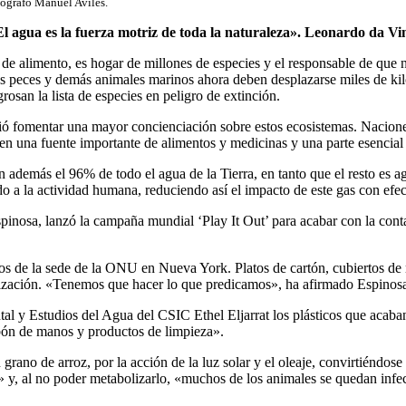
tógrafo Manuel Avilés.
l agua es la fuerza motriz de toda la naturaleza». Leonardo da Vi
alimento, es hogar de millones de especies y el responsable de que nu
 los peces y demás animales marinos ahora deben desplazarse miles de k
osan la lista de especies en peligro de extinción.
ió fomentar una mayor concienciación sobre estos ecosistemas. Naciones
n una fuente importante de alimentos y medicinas y una parte esencial 
además el 96% de todo el agua de la Tierra, en tanto que el resto es ag
 a la actividad humana, reduciendo así el impacto de este gas con efec
osa, lanzó la campaña mundial ‘Play It Out’ para acabar con la contam
dos de la sede de la ONU en Nueva York. Platos de cartón, cubiertos de m
ganización. «Tenemos que hacer lo que predicamos», ha afirmado Espinos
al y Estudios del Agua del CSIC Ethel Eljarrat los plásticos que acaban 
abón de manos y productos de limpieza».
ano de arroz, por la acción de la luz solar y el oleaje, convirtiéndose
s» y, al no poder metabolizarlo, «muchos de los animales se quedan inf