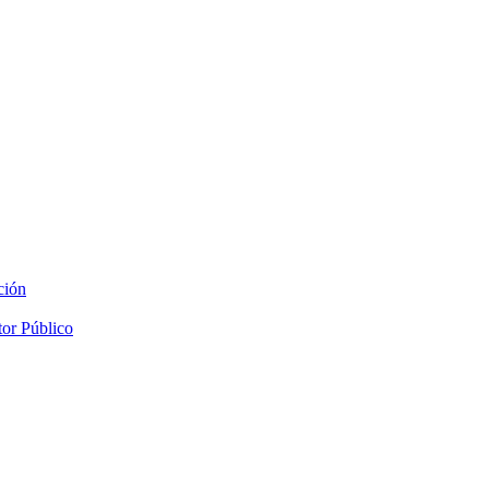
ción
tor Público