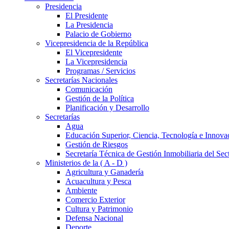
Presidencia
El Presidente
La Presidencia
Palacio de Gobierno
Vicepresidencia de la República
El Vicepresidente
La Vicepresidencia
Programas / Servicios
Secretarías Nacionales
Comunicación
Gestión de la Política
Planificación y Desarrollo
Secretarías
Agua
Educación Superior, Ciencia, Tecnología e Innova
Gestión de Riesgos
Secretaría Técnica de Gestión Inmobiliaria del Sec
Ministerios de la ( A - D )
Agricultura y Ganadería
Acuacultura y Pesca
Ambiente
Comercio Exterior
Cultura y Patrimonio
Defensa Nacional
Deporte