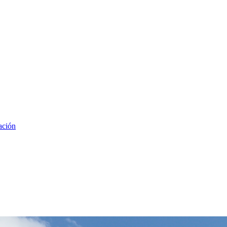
ación