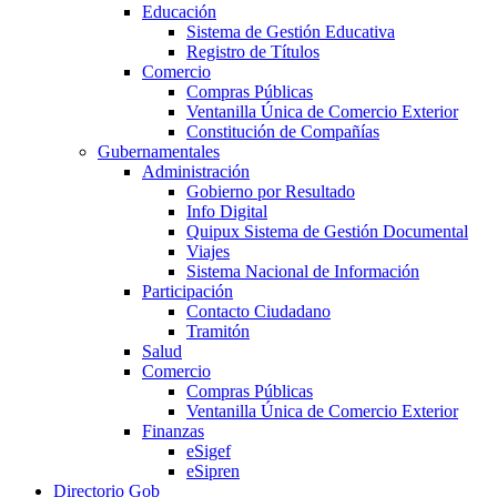
Educación
Sistema de Gestión Educativa
Registro de Títulos
Comercio
Compras Públicas
Ventanilla Única de Comercio Exterior
Constitución de Compañías
Gubernamentales
Administración
Gobierno por Resultado
Info Digital
Quipux Sistema de Gestión Documental
Viajes
Sistema Nacional de Información
Participación
Contacto Ciudadano
Tramitón
Salud
Comercio
Compras Públicas
Ventanilla Única de Comercio Exterior
Finanzas
eSigef
eSipren
Directorio Gob