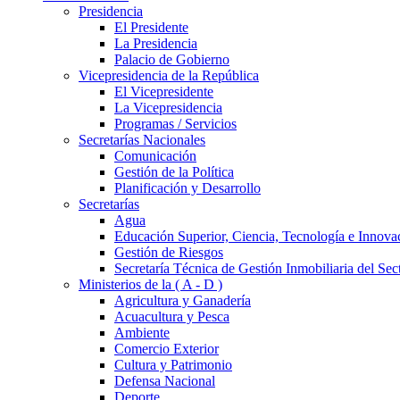
Presidencia
El Presidente
La Presidencia
Palacio de Gobierno
Vicepresidencia de la República
El Vicepresidente
La Vicepresidencia
Programas / Servicios
Secretarías Nacionales
Comunicación
Gestión de la Política
Planificación y Desarrollo
Secretarías
Agua
Educación Superior, Ciencia, Tecnología e Innova
Gestión de Riesgos
Secretaría Técnica de Gestión Inmobiliaria del Sec
Ministerios de la ( A - D )
Agricultura y Ganadería
Acuacultura y Pesca
Ambiente
Comercio Exterior
Cultura y Patrimonio
Defensa Nacional
Deporte