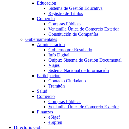
Educación
Sistema de Gestión Educativa
Registro de Títulos
Comercio
Compras Públicas
Ventanilla Única de Comercio Exterior
Constitución de Compañías
Gubernamentales
Administración
Gobierno por Resultado
Info Digital
Quipux Sistema de Gestión Documental
Viajes
Sistema Nacional de Información
Participación
Contacto Ciudadano
Tramitón
Salud
Comercio
Compras Públicas
Ventanilla Única de Comercio Exterior
Finanzas
eSigef
eSipren
Directorio Gob