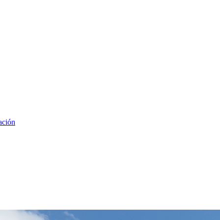
ación