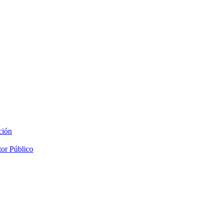
ción
tor Público