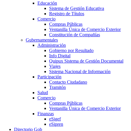
Educación
Sistema de Gestión Educativa
Registro de Títulos
Comercio
Compras Públicas
Ventanilla Única de Comercio Exterior
Constitución de Compañías
Gubernamentales
Administración
Gobierno por Resultado
Info Digital
Quipux Sistema de Gestión Documental
Viajes
Sistema Nacional de Información
Participación
Contacto Ciudadano
Tramitón
Salud
Comercio
Compras Públicas
Ventanilla Única de Comercio Exterior
Finanzas
eSigef
eSipren
Directorio Gob