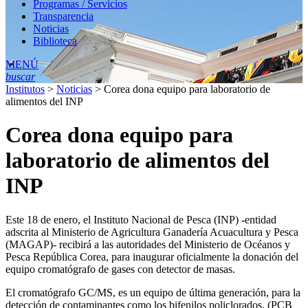
Programas / Servicios
Transparencia
Noticias
Biblioteca
MENÚ
buscar
Institutos
>
Noticias
>
Corea dona equipo para laboratorio de
alimentos del INP
Corea dona equipo para
laboratorio de alimentos del
INP
Este 18 de enero, el Instituto Nacional de Pesca (INP) -entidad
adscrita al Ministerio de Agricultura Ganadería Acuacultura y Pesca
(MAGAP)- recibirá a las autoridades del Ministerio de Océanos y
Pesca República Corea, para inaugurar oficialmente la donación del
equipo cromatógrafo de gases con detector de masas.
El cromatógrafo GC/MS, es un equipo de última generación, para la
detección de contaminantes como los bifenilos policlorados, (PCB