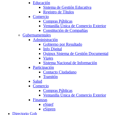
Educación
Sistema de Gestión Educativa
Registro de Títulos
Comercio
Compras Públicas
Ventanilla Única de Comercio Exterior
Constitución de Compañías
Gubernamentales
Administración
Gobierno por Resultado
Info Digital
Quipux Sistema de Gestión Documental
Viajes
Sistema Nacional de Información
Participación
Contacto Ciudadano
Tramitón
Salud
Comercio
Compras Públicas
Ventanilla Única de Comercio Exterior
Finanzas
eSigef
eSipren
Directorio Gob