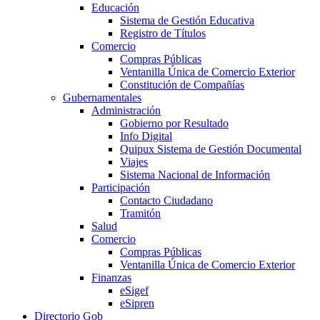
Educación
Sistema de Gestión Educativa
Registro de Títulos
Comercio
Compras Públicas
Ventanilla Única de Comercio Exterior
Constitución de Compañías
Gubernamentales
Administración
Gobierno por Resultado
Info Digital
Quipux Sistema de Gestión Documental
Viajes
Sistema Nacional de Información
Participación
Contacto Ciudadano
Tramitón
Salud
Comercio
Compras Públicas
Ventanilla Única de Comercio Exterior
Finanzas
eSigef
eSipren
Directorio Gob