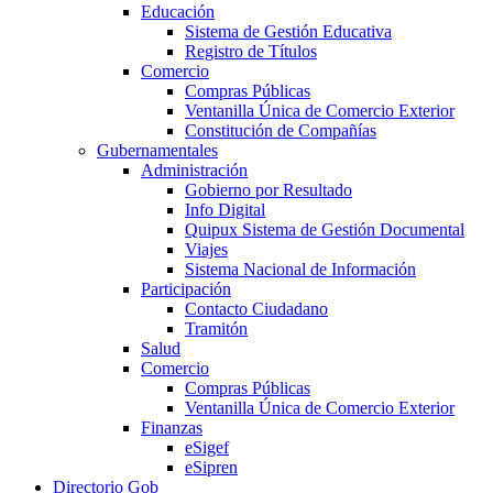
Educación
Sistema de Gestión Educativa
Registro de Títulos
Comercio
Compras Públicas
Ventanilla Única de Comercio Exterior
Constitución de Compañías
Gubernamentales
Administración
Gobierno por Resultado
Info Digital
Quipux Sistema de Gestión Documental
Viajes
Sistema Nacional de Información
Participación
Contacto Ciudadano
Tramitón
Salud
Comercio
Compras Públicas
Ventanilla Única de Comercio Exterior
Finanzas
eSigef
eSipren
Directorio Gob