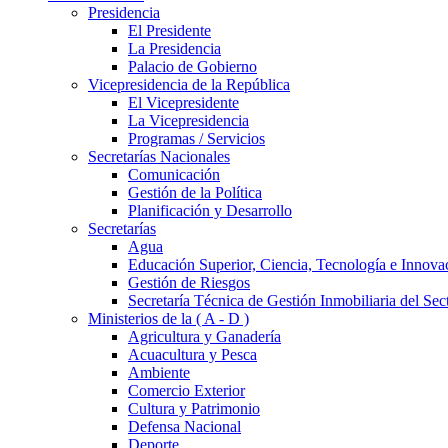
Presidencia
El Presidente
La Presidencia
Palacio de Gobierno
Vicepresidencia de la República
El Vicepresidente
La Vicepresidencia
Programas / Servicios
Secretarías Nacionales
Comunicación
Gestión de la Política
Planificación y Desarrollo
Secretarías
Agua
Educación Superior, Ciencia, Tecnología e Innova
Gestión de Riesgos
Secretaría Técnica de Gestión Inmobiliaria del Sec
Ministerios de la ( A - D )
Agricultura y Ganadería
Acuacultura y Pesca
Ambiente
Comercio Exterior
Cultura y Patrimonio
Defensa Nacional
Deporte