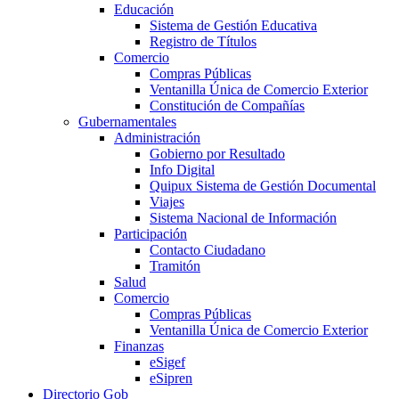
Educación
Sistema de Gestión Educativa
Registro de Títulos
Comercio
Compras Públicas
Ventanilla Única de Comercio Exterior
Constitución de Compañías
Gubernamentales
Administración
Gobierno por Resultado
Info Digital
Quipux Sistema de Gestión Documental
Viajes
Sistema Nacional de Información
Participación
Contacto Ciudadano
Tramitón
Salud
Comercio
Compras Públicas
Ventanilla Única de Comercio Exterior
Finanzas
eSigef
eSipren
Directorio Gob