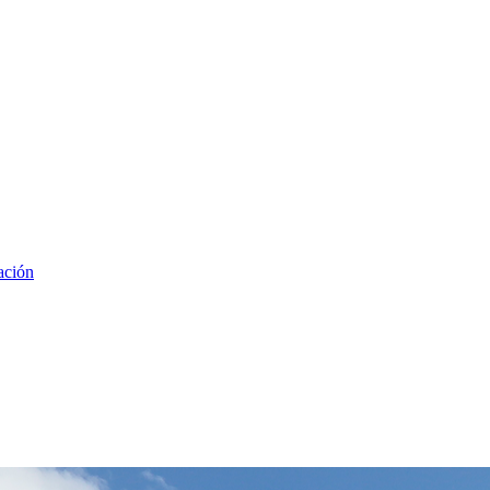
ación