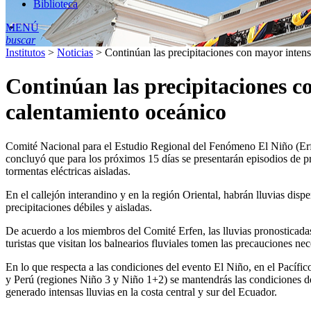
Biblioteca
MENÚ
buscar
Institutos
>
Noticias
>
Continúan las precipitaciones con mayor intensi
Continúan las precipitaciones co
calentamiento oceánico
Comité Nacional para el Estudio Regional del Fenómeno El Niño (Erfen)
concluyó que para los próximos 15 días se presentarán episodios de pre
tormentas eléctricas aisladas.
En el callejón interandino y en la región Oriental, habrán lluvias disp
precipitaciones débiles y aisladas.
De acuerdo a los miembros del Comité Erfen, las lluvias pronosticadas 
turistas que visitan los balnearios fluviales tomen las precauciones nec
En lo que respecta a las condiciones del evento El Niño, en el Pacífic
y Perú (regiones Niño 3 y Niño 1+2) se mantendrás las condiciones de 
generado intensas lluvias en la costa central y sur del Ecuador.