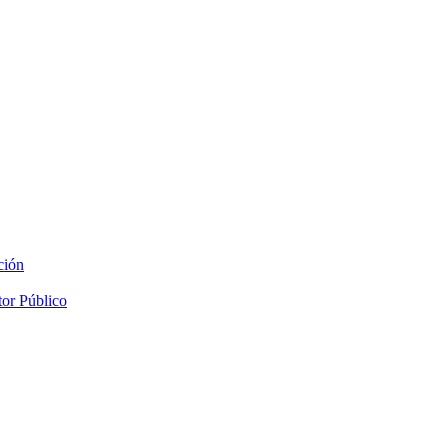
ción
tor Público