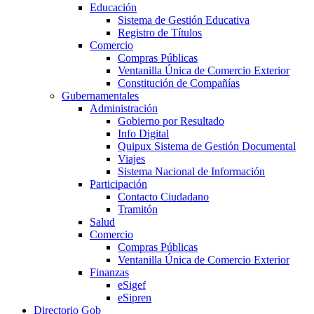
Educación
Sistema de Gestión Educativa
Registro de Títulos
Comercio
Compras Públicas
Ventanilla Única de Comercio Exterior
Constitución de Compañías
Gubernamentales
Administración
Gobierno por Resultado
Info Digital
Quipux Sistema de Gestión Documental
Viajes
Sistema Nacional de Información
Participación
Contacto Ciudadano
Tramitón
Salud
Comercio
Compras Públicas
Ventanilla Única de Comercio Exterior
Finanzas
eSigef
eSipren
Directorio Gob