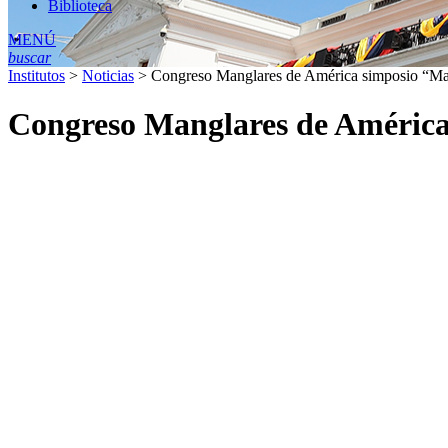
Biblioteca
MENÚ
buscar
Institutos
>
Noticias
>
Congreso Manglares de América simposio “Ma
Congreso Manglares de América