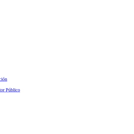
ción
tor Público