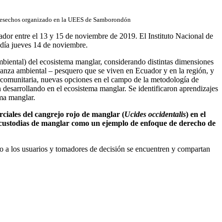
e desechos organizado en la UEES de Samborondón
or entre el 13 y 15 de noviembre de 2019. El Instituto Nacional de
 día jueves 14 de noviembre.
mbiental) del ecosistema manglar, considerando distintas dimensiones
nanza ambiental – pesquero que se viven en Ecuador y en la región, y
ón comunitaria, nuevas opciones en el campo de la metodología de
n desarrollando en el ecosistema manglar. Se identificaron aprendizajes
ema manglar.
ciales del cangrejo rojo de manglar (
Ucides occidentalis
) en el
custodias de manglar como un ejemplo de enfoque de derecho de
to a los usuarios y tomadores de decisión se encuentren y compartan