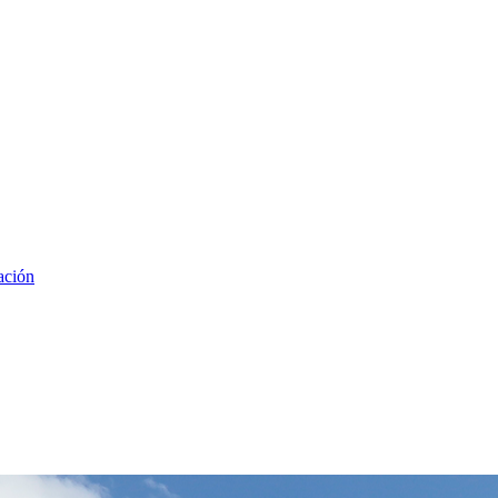
ación