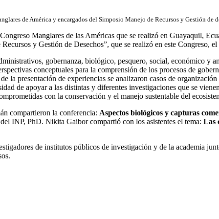
 Manglares de América y encargados del Simposio Manejo de Recursos y Gestión d
Congreso Manglares de las Américas que se realizó en Guayaquil, Ecuad
Recursos y Gestión de Desechos”, que se realizó en este Congreso, el
dministrativos, gobernanza, biológico, pesquero, social, económico y a
perspectivas conceptuales para la comprensión de los procesos de gober
r de la presentación de experiencias se analizaron casos de organizaci
sidad de apoyar a las distintas y diferentes investigaciones que se viene
 comprometidas con la conservación y el manejo sustentable del ecosist
án compartieron la conferencia:
Aspectos biológicos y capturas comer
o del INP, PhD. Nikita Gaibor compartió con los asistentes el tema:
Las 
tigadores de institutos públicos de investigación y de la academia jun
sos.