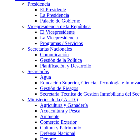
Presidencia
El Presidente
La Presidencia
Palacio de Gobierno
Vicepresidencia de la República
El Vicepresidente
La Vicepresidencia
Programas / Servicios
Secretarías Nacionales
Comunicación
Gestión de la Política
Planificación y Desarrollo
Secretarías
Agua
Educación Superior, Ciencia, Tecnología e Innova
Gestión de Riesgos
Secretaría Técnica de Gestión Inmobiliaria del Sec
Ministerios de la ( A - D )
Agricultura y Ganadería
Acuacultura y Pesca
Ambiente
Comercio Exterior
Cultura y Patrimonio
Defensa Nacional
Deporte