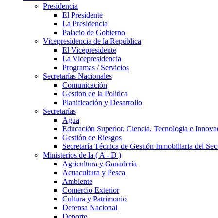
Presidencia
El Presidente
La Presidencia
Palacio de Gobierno
Vicepresidencia de la República
El Vicepresidente
La Vicepresidencia
Programas / Servicios
Secretarías Nacionales
Comunicación
Gestión de la Política
Planificación y Desarrollo
Secretarías
Agua
Educación Superior, Ciencia, Tecnología e Innova
Gestión de Riesgos
Secretaría Técnica de Gestión Inmobiliaria del Sec
Ministerios de la ( A - D )
Agricultura y Ganadería
Acuacultura y Pesca
Ambiente
Comercio Exterior
Cultura y Patrimonio
Defensa Nacional
Deporte