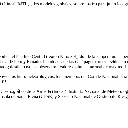
ia Lineal (MTL) y los modelos globales, se pronostica para junio lo sig
il en el Pacífico Central (región Niño 3.4), donde la temperatura super
osta de Perú y Ecuador incluidas las islas Galápagos), no se evidenció 
perado; desde mayo, se observaron valores sobre su normal de máximo 1
 de eventos hidrometeorológicos, los miembros del Comité Nacional para
2019.
o Oceanográfico de la Armada (Inocar), Instituto Nacional de Meteorolog
nínsula de Santa Elena (UPSE) y Servicio Nacional de Gestión de Rie