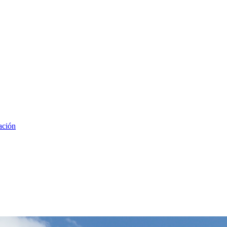
ación