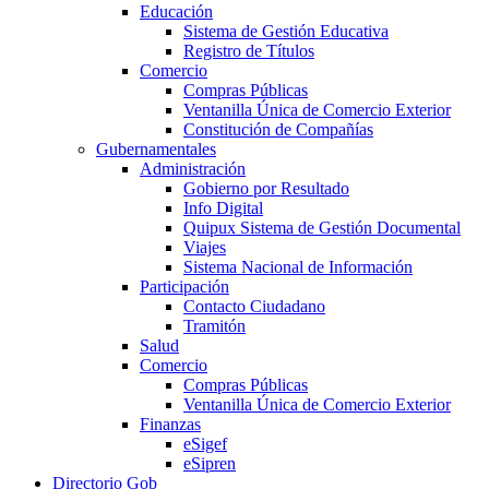
Educación
Sistema de Gestión Educativa
Registro de Títulos
Comercio
Compras Públicas
Ventanilla Única de Comercio Exterior
Constitución de Compañías
Gubernamentales
Administración
Gobierno por Resultado
Info Digital
Quipux Sistema de Gestión Documental
Viajes
Sistema Nacional de Información
Participación
Contacto Ciudadano
Tramitón
Salud
Comercio
Compras Públicas
Ventanilla Única de Comercio Exterior
Finanzas
eSigef
eSipren
Directorio Gob