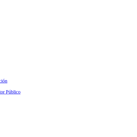
ción
tor Público