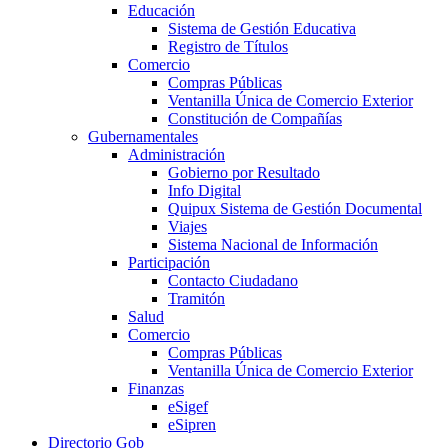
Educación
Sistema de Gestión Educativa
Registro de Títulos
Comercio
Compras Públicas
Ventanilla Única de Comercio Exterior
Constitución de Compañías
Gubernamentales
Administración
Gobierno por Resultado
Info Digital
Quipux Sistema de Gestión Documental
Viajes
Sistema Nacional de Información
Participación
Contacto Ciudadano
Tramitón
Salud
Comercio
Compras Públicas
Ventanilla Única de Comercio Exterior
Finanzas
eSigef
eSipren
Directorio Gob