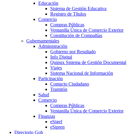
Educación
Sistema de Gestión Educativa
Registro de Títulos
Comercio
Compras Públicas
Ventanilla Única de Comercio Exterior
Constitución de Compañías
Gubernamentales
Administración
Gobierno por Resultado
Info Digital
Quipux Sistema de Gestión Documental
Viajes
Sistema Nacional de Información
Participación
Contacto Ciudadano
Tramitón
Salud
Comercio
Compras Públicas
Ventanilla Única de Comercio Exterior
Finanzas
eSigef
eSipren
Directorio Gob