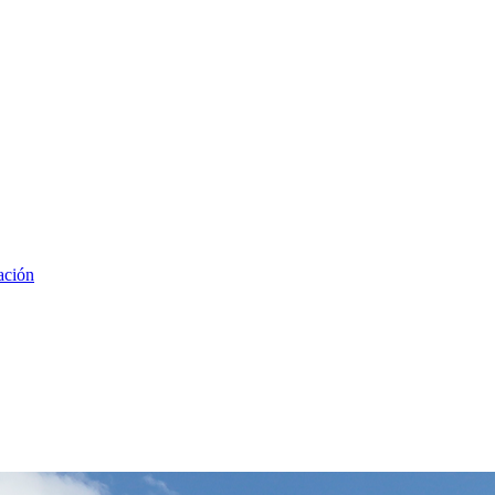
ación