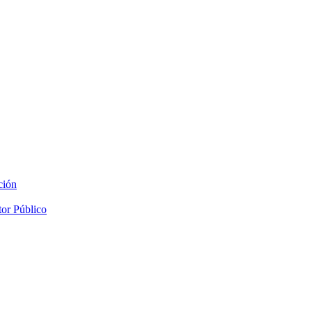
ción
tor Público