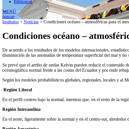
Biblioteca
MENÚ
buscar
Institutos
>
Noticias
>
Condiciones océano – atmosféricas para el me
Condiciones océano – atmosféri
De acuerdo a los resultados de los modelos internacionales, estadíst
disminución de las anomalías de temperatura superficial del mar y no 
Se prevé que el arribo de ondas Kelvin pueden reducir el contenido de
oceanográfica normal frente a las costas del Ecuador y por ende rebaja
Según los modelos probabilísticos globales, regionales, locales y al 
Región Litoral
En el perfil costero bajo la normal, mientras que, en el resto de la reg
Región Interandina
En el norte, ligeramente sobre la normal y en el centro-sur, alrededor 
Región Amazónica