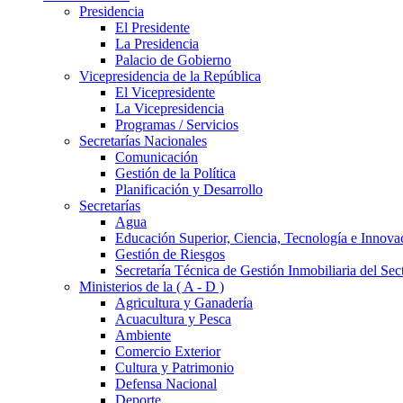
Presidencia
El Presidente
La Presidencia
Palacio de Gobierno
Vicepresidencia de la República
El Vicepresidente
La Vicepresidencia
Programas / Servicios
Secretarías Nacionales
Comunicación
Gestión de la Política
Planificación y Desarrollo
Secretarías
Agua
Educación Superior, Ciencia, Tecnología e Innova
Gestión de Riesgos
Secretaría Técnica de Gestión Inmobiliaria del Sec
Ministerios de la ( A - D )
Agricultura y Ganadería
Acuacultura y Pesca
Ambiente
Comercio Exterior
Cultura y Patrimonio
Defensa Nacional
Deporte