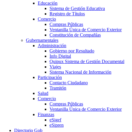
Educación
Sistema de Gestión Educativa
Registro de Títulos
Comercio
Compras Públicas
Ventanilla Única de Comercio Exterior
Constitución de Compañías
Gubernamentales
Administración
Gobierno por Resultado
Info Digital
Quipux Sistema de Gestión Documental
Viajes
Sistema Nacional de Información
Participación
Contacto Ciudadano
Tramitón
Salud
Comercio
Compras Públicas
Ventanilla Única de Comercio Exterior
Finanzas
eSigef
eSipren
Directorio Gob