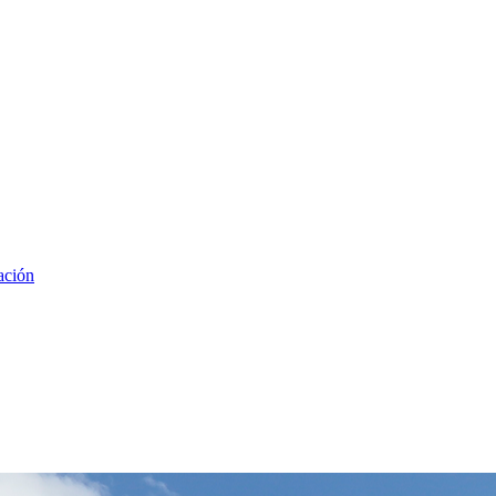
ación