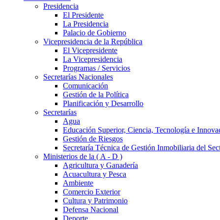
Presidencia
El Presidente
La Presidencia
Palacio de Gobierno
Vicepresidencia de la República
El Vicepresidente
La Vicepresidencia
Programas / Servicios
Secretarías Nacionales
Comunicación
Gestión de la Política
Planificación y Desarrollo
Secretarías
Agua
Educación Superior, Ciencia, Tecnología e Innova
Gestión de Riesgos
Secretaría Técnica de Gestión Inmobiliaria del Sec
Ministerios de la ( A - D )
Agricultura y Ganadería
Acuacultura y Pesca
Ambiente
Comercio Exterior
Cultura y Patrimonio
Defensa Nacional
Deporte