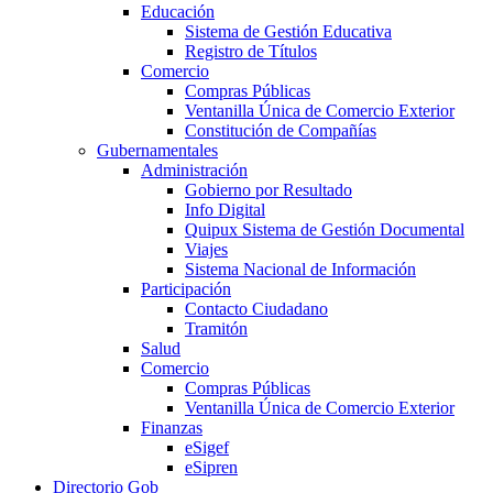
Educación
Sistema de Gestión Educativa
Registro de Títulos
Comercio
Compras Públicas
Ventanilla Única de Comercio Exterior
Constitución de Compañías
Gubernamentales
Administración
Gobierno por Resultado
Info Digital
Quipux Sistema de Gestión Documental
Viajes
Sistema Nacional de Información
Participación
Contacto Ciudadano
Tramitón
Salud
Comercio
Compras Públicas
Ventanilla Única de Comercio Exterior
Finanzas
eSigef
eSipren
Directorio Gob