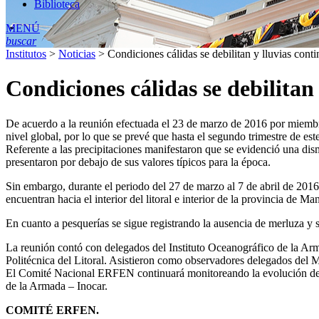
Biblioteca
MENÚ
buscar
Institutos
>
Noticias
>
Condiciones cálidas se debilitan y lluvias conti
Condiciones cálidas se debilitan
De acuerdo a la reunión efectuada el 23 de marzo de 2016 por miembr
nivel global, por lo que se prevé que hasta el segundo trimestre de es
Referente a las precipitaciones manifestaron que se evidenció una dism
presentaron por debajo de sus valores típicos para la época.
Sin embargo, durante el periodo del 27 de marzo al 7 de abril de 2016,
encuentran hacia el interior del litoral e interior de la provincia de Ma
En cuanto a pesquerías se sigue registrando la ausencia de merluza y
La reunión contó con delegados del Instituto Oceanográfico de la Arm
Politécnica del Litoral. Asistieron como observadores delegados del 
El Comité Nacional ERFEN continuará monitoreando la evolución de la
de la Armada – Inocar.
COMITÉ ERFEN.