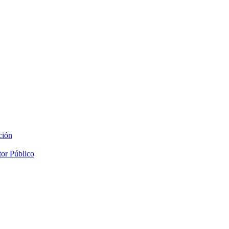
ción
tor Público