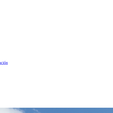
ación