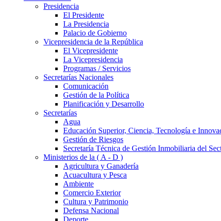
Presidencia
El Presidente
La Presidencia
Palacio de Gobierno
Vicepresidencia de la República
El Vicepresidente
La Vicepresidencia
Programas / Servicios
Secretarías Nacionales
Comunicación
Gestión de la Política
Planificación y Desarrollo
Secretarías
Agua
Educación Superior, Ciencia, Tecnología e Innova
Gestión de Riesgos
Secretaría Técnica de Gestión Inmobiliaria del Sec
Ministerios de la ( A - D )
Agricultura y Ganadería
Acuacultura y Pesca
Ambiente
Comercio Exterior
Cultura y Patrimonio
Defensa Nacional
Deporte