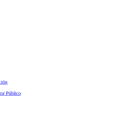
ción
tor Público