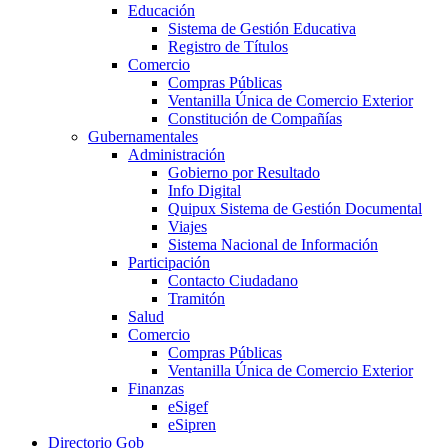
Educación
Sistema de Gestión Educativa
Registro de Títulos
Comercio
Compras Públicas
Ventanilla Única de Comercio Exterior
Constitución de Compañías
Gubernamentales
Administración
Gobierno por Resultado
Info Digital
Quipux Sistema de Gestión Documental
Viajes
Sistema Nacional de Información
Participación
Contacto Ciudadano
Tramitón
Salud
Comercio
Compras Públicas
Ventanilla Única de Comercio Exterior
Finanzas
eSigef
eSipren
Directorio Gob