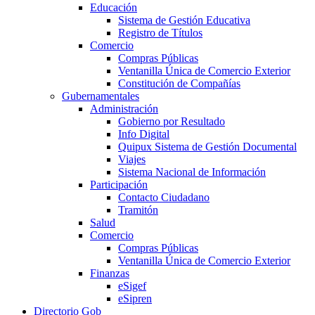
Educación
Sistema de Gestión Educativa
Registro de Títulos
Comercio
Compras Públicas
Ventanilla Única de Comercio Exterior
Constitución de Compañías
Gubernamentales
Administración
Gobierno por Resultado
Info Digital
Quipux Sistema de Gestión Documental
Viajes
Sistema Nacional de Información
Participación
Contacto Ciudadano
Tramitón
Salud
Comercio
Compras Públicas
Ventanilla Única de Comercio Exterior
Finanzas
eSigef
eSipren
Directorio Gob