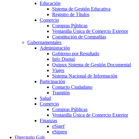
Educación
Sistema de Gestión Educativa
Registro de Títulos
Comercio
Compras Públicas
Ventanilla Única de Comercio Exterior
Constitución de Compañías
Gubernamentales
Administración
Gobierno por Resultado
Info Digital
Quipux Sistema de Gestión Documental
Viajes
Sistema Nacional de Información
Participación
Contacto Ciudadano
Tramitón
Salud
Comercio
Compras Públicas
Ventanilla Única de Comercio Exterior
Finanzas
eSigef
eSipren
Directorio Gob