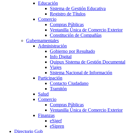
Educación
Sistema de Gestión Educativa
Registro de Títulos
Comercio
Compras Públicas
Ventanilla Única de Comercio Exterior
Constitución de Compañías
Gubernamentales
Administración
Gobierno por Resultado
Info Digital
Quipux Sistema de Gestión Documental
Viajes
Sistema Nacional de Información
Participación
Contacto Ciudadano
Tramitón
Salud
Comercio
Compras Públicas
Ventanilla Única de Comercio Exterior
Finanzas
eSigef
eSipren
Directorio Gob