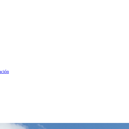
ación