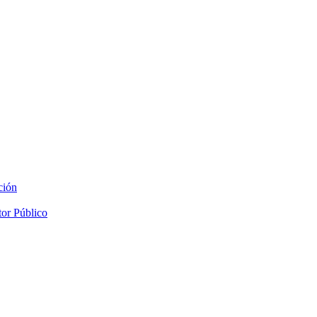
ción
tor Público