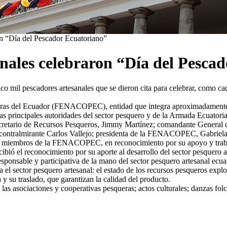
on “Día del Pescador Ecuatoriano”
nales celebraron “Día del Pesca
il pescadores artesanales que se dieron cita para celebrar, como cad
eras del Ecuador (FENACOPEC), entidad que integra aproximadamente a 
as principales autoridades del sector pesquero y de la Armada Ecuatoria
retario de Recursos Pesqueros, Jimmy Martínez; comandante General de
contralmirante Carlos Vallejo; presidenta de la FENACOPEC, Gabriela 
r y miembros de la FENACOPEC, en reconocimiento por su apoyo y trabaj
cibió el reconocimiento por su aporte al desarrollo del sector pesquer
esponsable y participativa de la mano del sector pesquero artesanal ecua
ra el sector pesquero artesanal: el estado de los recursos pesqueros exp
a y su traslado, que garantizan la calidad del producto.
las asociaciones y cooperativas pesqueras; actos culturales; danzas folc