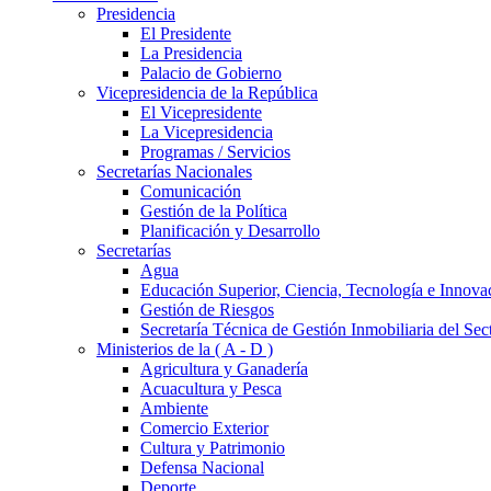
Presidencia
El Presidente
La Presidencia
Palacio de Gobierno
Vicepresidencia de la República
El Vicepresidente
La Vicepresidencia
Programas / Servicios
Secretarías Nacionales
Comunicación
Gestión de la Política
Planificación y Desarrollo
Secretarías
Agua
Educación Superior, Ciencia, Tecnología e Innova
Gestión de Riesgos
Secretaría Técnica de Gestión Inmobiliaria del Sec
Ministerios de la ( A - D )
Agricultura y Ganadería
Acuacultura y Pesca
Ambiente
Comercio Exterior
Cultura y Patrimonio
Defensa Nacional
Deporte