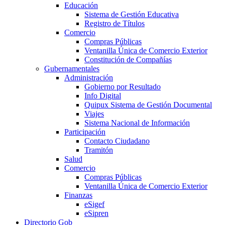
Educación
Sistema de Gestión Educativa
Registro de Títulos
Comercio
Compras Públicas
Ventanilla Única de Comercio Exterior
Constitución de Compañías
Gubernamentales
Administración
Gobierno por Resultado
Info Digital
Quipux Sistema de Gestión Documental
Viajes
Sistema Nacional de Información
Participación
Contacto Ciudadano
Tramitón
Salud
Comercio
Compras Públicas
Ventanilla Única de Comercio Exterior
Finanzas
eSigef
eSipren
Directorio Gob