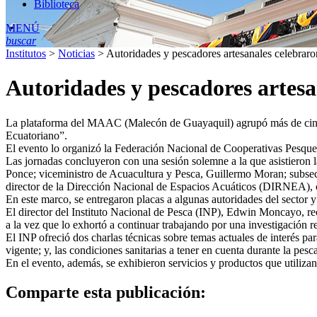
Biblioteca
MENÚ
buscar
Institutos
>
Noticias
>
Autoridades y pescadores artesanales celebrar
Autoridades y pescadores artesa
La plataforma del MAAC (Malecón de Guayaquil) agrupó más de cinco m
Ecuatoriano”.
El evento lo organizó la Federación Nacional de Cooperativas Pesqu
Las jornadas concluyeron con una sesión solemne a la que asistieron l
Ponce; viceministro de Acuacultura y Pesca, Guillermo Moran; subsec
director de la Dirección Nacional de Espacios Acuáticos (DIRNEA), 
En este marco, se entregaron placas a algunas autoridades del secto
El director del Instituto Nacional de Pesca (INP), Edwin Moncayo, re
a la vez que lo exhortó a continuar trabajando por una investigación r
El INP ofreció dos charlas técnicas sobre temas actuales de interés pa
vigente; y, las condiciones sanitarias a tener en cuenta durante la pesc
En el evento, además, se exhibieron servicios y productos que utilizan 
Comparte esta publicación: