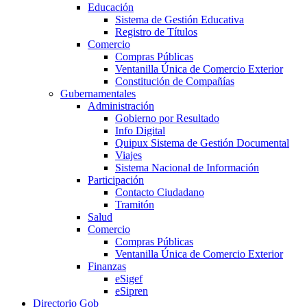
Educación
Sistema de Gestión Educativa
Registro de Títulos
Comercio
Compras Públicas
Ventanilla Única de Comercio Exterior
Constitución de Compañías
Gubernamentales
Administración
Gobierno por Resultado
Info Digital
Quipux Sistema de Gestión Documental
Viajes
Sistema Nacional de Información
Participación
Contacto Ciudadano
Tramitón
Salud
Comercio
Compras Públicas
Ventanilla Única de Comercio Exterior
Finanzas
eSigef
eSipren
Directorio Gob