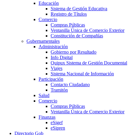
Educación
Sistema de Gestión Educativa
Registro de Títulos
Comercio
Compras Públicas
Ventanilla Única de Comercio Exterior
Constitución de Compañías
Gubernamentales
Administración
Gobierno por Resultado
Info Digital
Quipux Sistema de Gestión Documental
Viajes
Sistema Nacional de Información
Participación
Contacto Ciudadano
Tramitón
Salud
Comercio
Compras Públicas
Ventanilla Única de Comercio Exterior
Finanzas
eSigef
eSipren
Directorio Gob