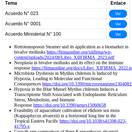
Tema
Enlace
Acuerdo N° 023
Ver
Acuerdo N° 0001
Ver
Acuerdo Ministerial N° 100
Ver
Retrotransposon Steamer and its application as a biomarker in
bivalve mollusks
https://firmaonline.org/xiifirma/wp-
content/uploads/2024/08/Libro_XIIFIRMA_2023.pdf
Neoplasia in bivalve mollusks and its effect on the immune
response
https://firmaonline.org/docs/Libro_XIFIRMA_2022.p
Microbiota Dysbiosis in Mytilus chilensis Is Induced by
Hypoxia, Leading to Molecular and Functional
Consequences
https://doi.org/10.3390/microorganisms1304082
Hypoxia in the Blue Mussel Mytilus chilensis Induces a
Transcriptome Shift Associated with Endoplasmic Reticulum
Stress, Metabolism, and Immune
Response
https://doi.org/10.3390/genes15060658
Feasibility of aquaculture cultivation of elkhorn sea moss
(Kappaphycus alvarezii) in a horizontal long line in the
Tropical Eastern Pacific
https://doi.org/10.1038/s41598-023-
41795-x
Growth rate comparison of three Kappaphycus alvarezii